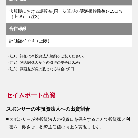
決算期における譲渡益(同一決算期の譲渡損控除後)×15.0％
（上限）（注3）
合併報酬
評価額×1.0%（上限）
（注1）
詳細は本投資法人規約をご覧ください。
（注2）
利害関係人からの取得の場合は0.5%
（注3）
譲渡益が負の数となる場合は0円
セイムボート出資
スポンサーの本投資法人への出資割合
■
スポンサーが本投資法人の投資口を保有することで投資家と利
害を一致させ、投資主価値の向上を実現します。