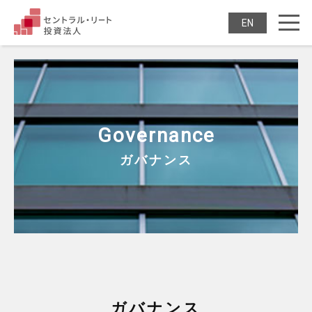
セントラル・リート投
ENGLISH
Governance
ガバナンス
ガバナンス