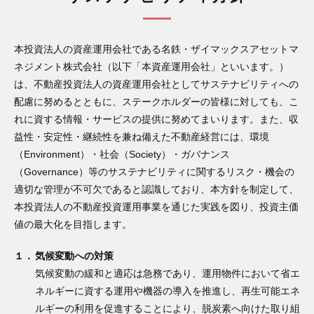
本投資法人の資産運用会社である名鉄・ザイマックスアセットマ
ネジメント株式会社（以下「本資産運用会社」といいます。）
は、不動産投資法人の資産運用会社としてサステナビリティへの
配慮に努めるとともに、ステークホルダーの皆様に対しても、こ
れに資する情報・サービスの提供に努めてまいります。また、収
益性・安定性・継続性を兼ね備えた不動産経営には、環境
（Environment）・社会（Society）・ガバナンス
（Governance）等のサステナビリティに関するリスク・機会の
適切な管理が不可欠であると認識しており、本方針を制定して、
本投資法人の不動産投資運用事業を通じた実践を図り、投資主価
値の最大化を目指します。
１．
気候変動への対策
気候変動の緩和と適応は急務であり、運用物件において省エ
ネルギーに資する運用や機器の導入を推進し、再生可能エネ
ルギーの利用を促進することにより、脱炭素へ向けた取り組