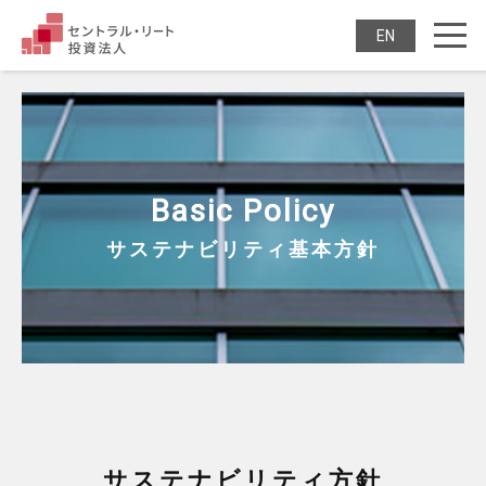
セントラル・リート投
ENGLISH
Basic Policy
サステナビリティ基本方針
サステナビリティ方針