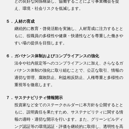
との良好な関係構築し、協働することにより事業機会を捉
え、環境・社会リスクを低減します。
５．
人材の育成
継続的に教育・啓発活動を実施し、人材育成に注力するとと
もに、役職員の多様性や健康・快適性などを尊重した働きや
すい場の提供を目指します。
６．
ガバナンス体制およびコンプライアンスの強化
法令や社内規定等へのコンプライアンスに加え、さらなるガ
バナンス体制の強化に取り組むことで、公正な取引、情報の
適切な管理、腐敗防止、利益相反防止、人権尊重と多様性の
重視等を徹底します。
７．
サステナビリティ情報開示
投資家など全てのステークホルダーに本方針を公開するとと
もに、説明責任を果たすため、サステナビリティに関する情
報の適時・適切な開示を行います。また、グリーンビルディ
ング認証等の環境認証・評価を継続的に取得し、透明性を高