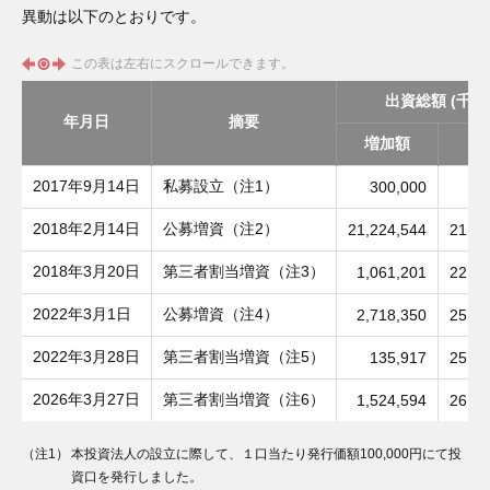
異動は以下のとおりです。
この表は左右にスクロールできます。
出資総額 (千円
年月日
摘要
増加額
残
2017年9月14日
私募設立（注1）
300,000
30
2018年2月14日
公募増資（注2）
21,224,544
21,52
2018年3月20日
第三者割当増資（注3）
1,061,201
22,58
2022年3月1日
公募増資（注4）
2,718,350
25,30
2022年3月28日
第三者割当増資（注5）
135,917
25,44
2026年3月27日
第三者割当増資（注6）
1,524,594
26,96
（注1）
本投資法人の設立に際して、１口当たり発行価額100,000円にて投
資口を発行しました。