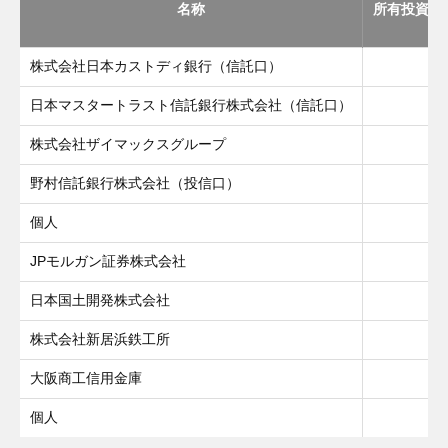
名称
所有投資口数
株式会社日本カストディ銀行（信託口）
4
日本マスタートラスト信託銀行株式会社（信託口）
2
株式会社ザイマックスグループ
1
野村信託銀行株式会社（投信口）
1
個人
JPモルガン証券株式会社
日本国土開発株式会社
株式会社新居浜鉄工所
大阪商工信用金庫
個人