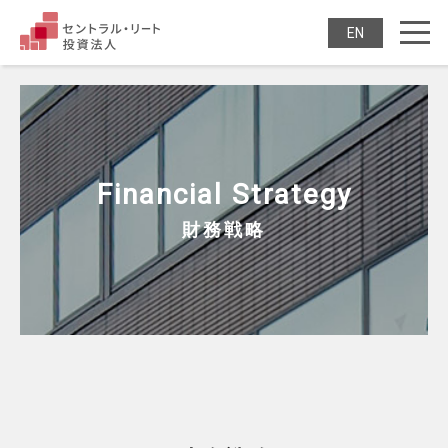
test
セントラル・リート投
ENGLISH
Financial Strategy
財務戦略