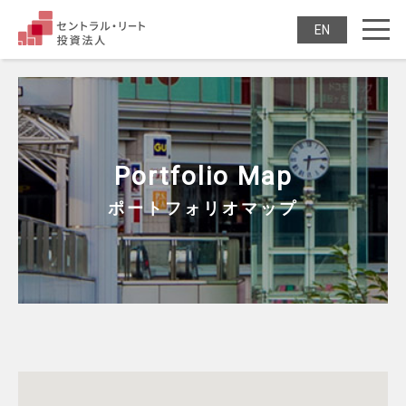
セントラル・リート投
ENGLISH
Portfolio Map
ポートフォリオマップ